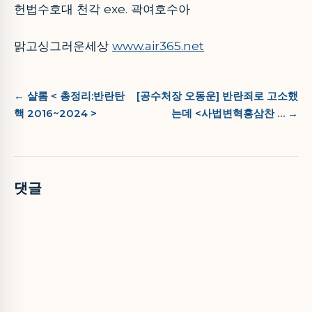
헌법수호대 천각 exe. 곽여호수아
맑고싱그러운세상
www.air365.net
← 샬롬 < 총정리:반란탄
[공수처장 오동운] 반란죄로 고소했
핵 2016~2024 >
는데 <사법변혁홍삼찬 … →
댓글