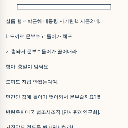
샬롬 헐 ~ 박근혜 대통령 사기탄핵 시즌2 네.
1. 도끼로 문부수고 들어가 체포
2. 총쏴서 문부수들어가 끌어내라
헝아. 총알이 엄써요.
도끼도
지급 안됬는디여.
민간인 집에 들어가 뺏어와서 문부술까요?!!!
반란우파매국 법조사조직 [민사판례연구회].
거짓말도 정도를 봐가면서해라!