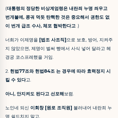
(
대통령의 정당한 비상계엄령은 내란죄 누명 씌우고
번개불에, 콩궈 먹듯 탄핵한 것은 중요해서 권한도 없
이 번개 급조 수사, 체포 협박한다고
.)
너희가 이제명을
[법조 사조직]
으로 보호, 방어, 지켜주
지 않았으면, 제명이 벌써 빵에서 사식 넣어 달라고 헤
경궁 코스프레했을 거임.
2.
헌법77조와 헌법84조 는 경우에 따라 효력정지 시
킬 수 있다
고.
아니, 안지켜도 된다고 선포해
보렴.
노인네 되신
이회창 [원로 조직원]
불러내어 내란죄 누
명 쉴드치지 말고.