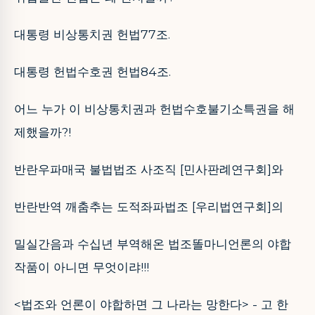
대통령 비상통치권 헌법77조.
대통령 헌법수호권 헌법84조.
어느 누가 이 비상통치권과 헌법수호불기소특권을 해
제했을까?!
반란우파매국 불법법조 사조직 [민사판례연구회]와
반란반역 깨춤추는 도적좌파법조 [우리법연구회]의
밀실간음과 수십년 부역해온 법조똘마니언론의 야합
작품이 아니면 무엇이랴!!!
<법조와 언론이 야합하면 그 나라는 망한다> - 고 한