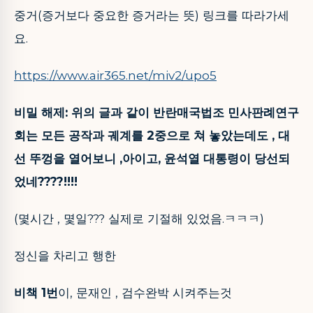
중거(증거보다 중요한 증거라는 뜻) 링크를 따라가세
요.
https://www.air365.net/miv2/upo5
비밀 해제: 위의 글과 같이 반란매국법조 민사판례연구
회는 모든 공작과 궤계를 2중으로 쳐 놓았는데도 , 대
선 뚜껑을 열어보니 ,아이고, 윤석열 대통령이 당선되
었네????!!!!
(몇시간 , 몇일??? 실제로 기절해 있었음.ㅋㅋㅋ)
정신을 차리고 행한
비책 1번
이, 문재인 , 검수완박 시켜주는것