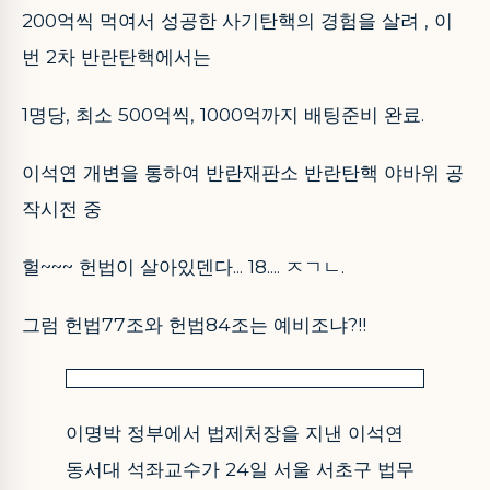
200억씩 먹여서 성공한 사기탄핵의 경험을 살려 , 이
번 2차 반란탄핵에서는
1명당, 최소 500억씩, 1000억까지 배팅준비 완료.
이석연 개변을 통하여 반란재판소 반란탄핵 야바위 공
작시전 중
헐~~~ 헌법이 살아있덴다... 18.... ㅈㄱㄴ.
그럼 헌법77조와 헌법84조는 예비조냐?!!
이명박 정부에서 법제처장을 지낸 이석연
동서대 석좌교수가 24일 서울 서초구 법무