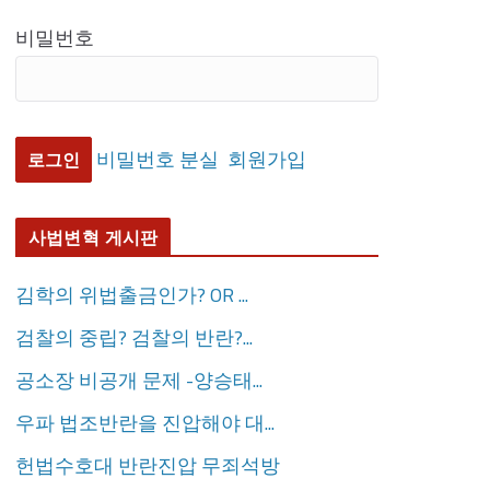
비밀번호
비밀번호 분실
회원가입
사법변혁 게시판
김학의 위법출금인가? OR ...
검찰의 중립? 검찰의 반란?...
공소장 비공개 문제 -양승태...
우파 법조반란을 진압해야 대...
헌법수호대 반란진압 무죄석방