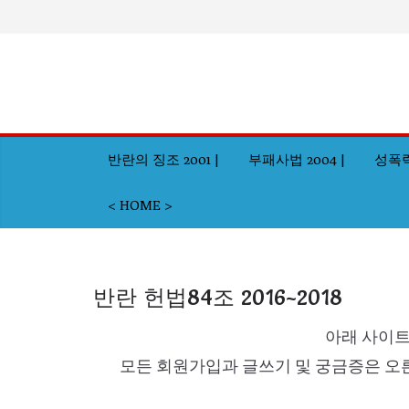
Skip
to
content
반란의 징조 2001 |
부패사법 2004 |
성폭력
< HOME >
반란 헌법84조 2016~2018
아래 사이트
모든 회원가입과 글쓰기 및 궁금증은 오